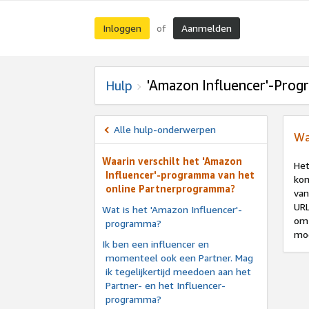
Inloggen
Aanmelden
of
'Amazon Influencer'-Pro
Hulp
Alle hulp-onderwerpen
Wa
Waarin verschilt het 'Amazon
Het
Influencer'-programma van het
kom
online Partnerprogramma?
van
URL
Wat is het 'Amazon Influencer'-
om 
programma?
mog
Ik ben een influencer en
momenteel ook een Partner. Mag
ik tegelijkertijd meedoen aan het
Partner- en het Influencer-
programma?