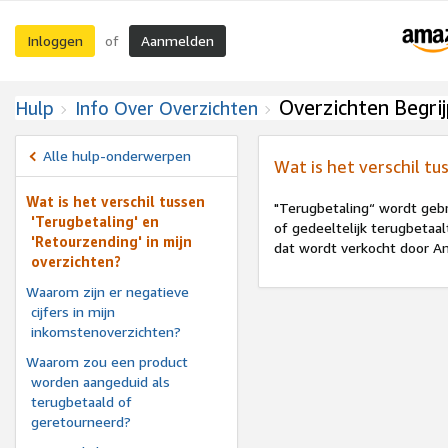
Inloggen
Aanmelden
of
Overzichten Begri
Hulp
Info Over Overzichten
Alle hulp-onderwerpen
Wat is het verschil tu
Wat is het verschil tussen
"Terugbetaling“ wordt geb
'Terugbetaling' en
of gedeeltelijk terugbetaa
'Retourzending' in mijn
dat wordt verkocht door A
overzichten?
Waarom zijn er negatieve
cijfers in mijn
inkomstenoverzichten?
Waarom zou een product
worden aangeduid als
terugbetaald of
geretourneerd?