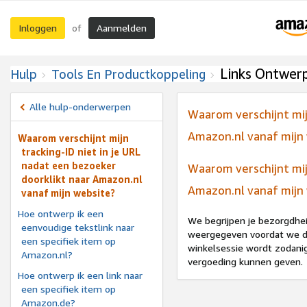
Inloggen
Aanmelden
of
Links Ontwer
Hulp
Tools En Productkoppeling
Alle hulp-onderwerpen
Waarom verschijnt mij
Amazon.nl vanaf mijn
Waarom verschijnt mijn
tracking-ID niet in je URL
nadat een bezoeker
Waarom verschijnt mij
doorklikt naar Amazon.nl
Amazon.nl vanaf mijn
vanaf mijn website?
Hoe ontwerp ik een
We begrijpen je bezorgdheid
eenvoudige tekstlink naar
weergegeven voordat we de 
een specifiek item op
winkelsessie wordt zodanig
Amazon.nl?
vergoeding kunnen geven.
Hoe ontwerp ik een link naar
een specifiek item op
Amazon.de?