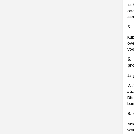
Je 
ond
aan
5. 
Kli
ove
voo
6.
pr
Ja,
7. 
sto
Dit
ban
8. 
Ama
wor