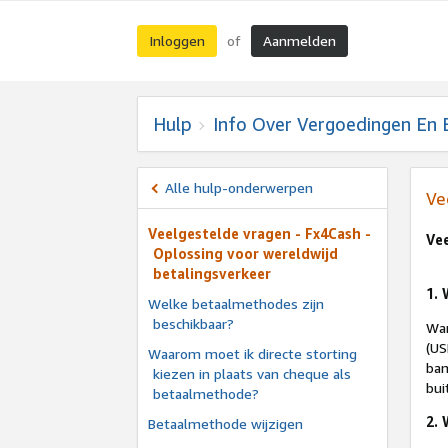
Inloggen
Aanmelden
of
Hulp
Info Over Vergoedingen En 
Alle hulp-onderwerpen
Ve
Veelgestelde vragen - Fx4Cash -
Ve
Oplossing voor wereldwijd
betalingsverkeer
1. 
Welke betaalmethodes zijn
beschikbaar?
Wan
(US
Waarom moet ik directe storting
ban
kiezen in plaats van cheque als
bui
betaalmethode?
2.
Betaalmethode wijzigen