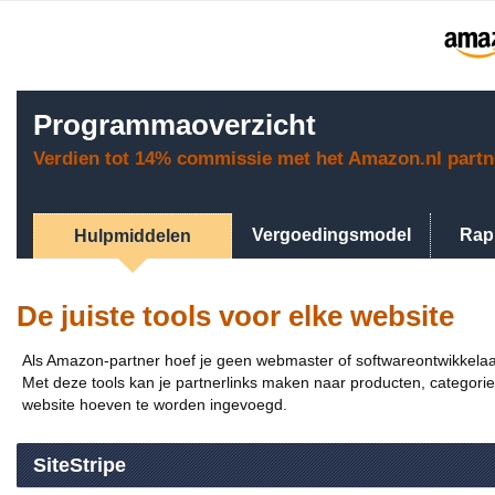
Programmaoverzicht
Verdien tot 14% commissie met het Amazon.nl part
Vergoedingsmodel
Rap
Hulpmiddelen
De juiste tools voor elke website
Als Amazon-partner hoef je geen webmaster of softwareontwikkelaar t
Met deze tools kan je partnerlinks maken naar producten, categori
website hoeven te worden ingevoegd.
SiteStripe