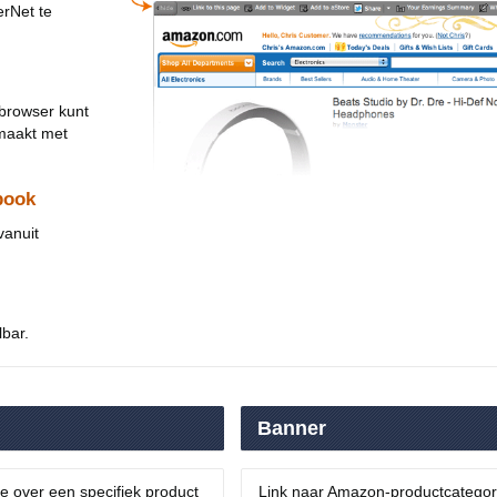
rNet te
 browser kunt
maakt met
book
vanuit
lbar.
Banner
e over een specifiek product
Link naar Amazon-productcategorie