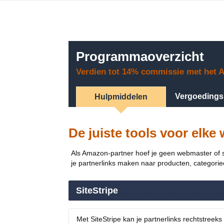
Programmaoverzicht
Verdien tot 14% commissie met het 
Vergoeding
Hulpmiddelen
De juiste tools voor elke
Als Amazon-partner hoef je geen webmaster of sof
je partnerlinks maken naar producten, categori
SiteStripe
Met SiteStripe kan je partnerlinks rechtstreek