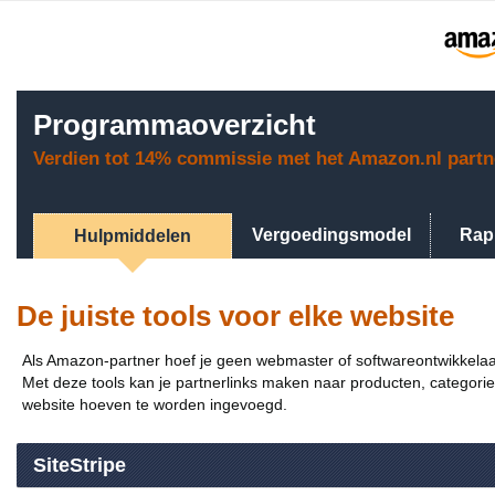
Programmaoverzicht
Verdien tot 14% commissie met het Amazon.nl part
Vergoedingsmodel
Rap
Hulpmiddelen
De juiste tools voor elke website
Als Amazon-partner hoef je geen webmaster of softwareontwikkelaar t
Met deze tools kan je partnerlinks maken naar producten, categori
website hoeven te worden ingevoegd.
SiteStripe