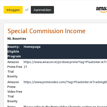
Inloggen
Aanmelden
of
Special Commission Income
NL Bounties
Bounty-
Homepage
Eligible
Program
Amazon
https://www.amazon.nl/probeerprime?tag=PlaatsHierJeTr
Prime Free
21
Trial
Bounty
Amazon
https://www.primevideo.com/?tag=PlaatsHierJeTrackingI
Prime
Video Free
Trial
Bounty
Prime
Please refer to the Prime Video Channels section on Associ