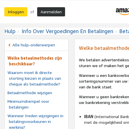
Inloggen
Aanmelden
of
Hulp
Info Over Vergoedingen En Betalingen
Bet
Alle hulp-onderwerpen
Welke betaalmethodes
Welke betaalmethodes zijn
We betalen advertentiekos
beschikbaar?
sturen we of maken het gel
Waarom moet ik directe
Wanneer u een bankoverbo
storting kiezen in plaats van
sorteringsnummer van uw b
cheque als betaalmethode?
van de bank staat.
Betaalmethode wijzigen
Wanneer u geen bankrekeni
Minimumdrempel voor
uw bankrekening verstrekk
betalingen
Wanneer treden wijzigingen in
IBAN
(International Ban
betalingsvoorkeuren in
met de mogelijkheid om 
werking?