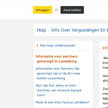
Inloggen
Aanmelden
of
Hulp
Info Over Vergoedingen En 
Alle hulp-onderwerpen
In
Informatie voor partners
Ben
gevestigd in Luxemburg
btw
toe
Informatie voor Partners die
gevestigd zijn in de EU maar
Gee
buiten Luxemburg
alt
Wat zijn het adres en btw-
Zod
nummer van Amazon Europe
met
Core?
bij
Moet ik een btw-factuur uitreiken?
Ama
rad