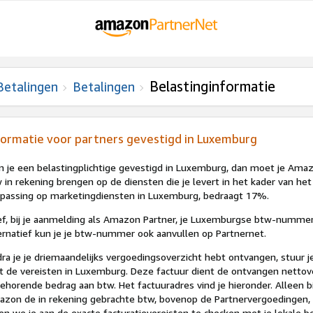
Belastinginformatie
Betalingen
Betalingen
formatie voor partners gevestigd in Luxemburg
 je een belastingplichtige gevestigd in Luxemburg, dan moet je Ama
 in rekening brengen op de diensten die je levert in het kader van h
passing op marketingdiensten in Luxemburg, bedraagt 17%.
f, bij je aanmelding als Amazon Partner, je Luxemburgse btw-nummer o
ernatief kun je je btw-nummer ook aanvullen op Partnernet.
ra je je driemaandelijks vergoedingsoverzicht hebt ontvangen, stuur
 de vereisten in Luxemburg. Deze factuur dient de ontvangen nettov
behorende bedrag aan btw. Het factuuradres vind je hieronder. Alleen 
zon de in rekening gebrachte btw, bovenop de Partnervergoedingen, o
en we je aan de exacte facturatievereisten te checken met je lokale be