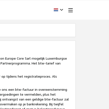
zon Europe Core Sarl mogelijk Luxemburgse
et Partnerprogramma. Het btw-tarief van
p tijdens het registratieproces. Als
 je ons een btw-factuur in overeenstemming
ergoedingen te vermelden, plus het
bij ontvangst van een geldige btw-factuur zal
vermaken op je bankrekening. Bij twijfel
lastingdienst of met je belastingadviseur.