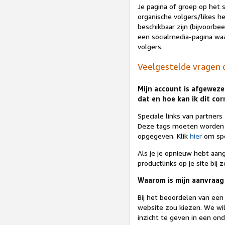
Je pagina of groep op het 
organische volgers/likes 
beschikbaar zijn (bijvoorbe
een socialmedia-pagina waa
volgers.
Veelgestelde vragen 
Mijn account is afgewezen
dat en hoe kan ik dit cor
Speciale links van partners
Deze tags moeten worden op
opgegeven. Klik
hier
om spe
Als je je opnieuw hebt aa
productlinks op je site bij
Waarom is mijn aanvraag
Bij het beoordelen van een
website zou kiezen. We wil
inzicht te geven in een on