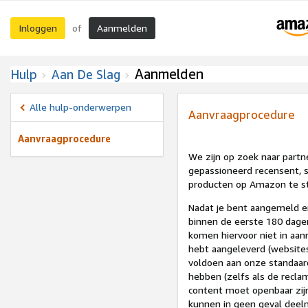
Inloggen
Aanmelden
of
Aanmelden
Hulp
Aan De Slag
Alle hulp-onderwerpen
Aanvraagprocedure
Aanvraagprocedure
We zijn op zoek naar part
gepassioneerd recensent, st
producten op Amazon te stu
Nadat je bent aangemeld en
binnen de eerste 180 dagen)
komen hiervoor niet in aan
hebt aangeleverd (websites
voldoen aan onze standaard
hebben (zelfs als de recla
content moet openbaar zijn
kunnen in geen geval deel