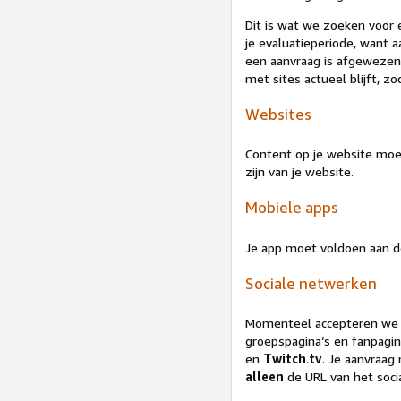
Dit is wat we zoeken voor e
je evaluatieperiode, want
een aanvraag is afgewezen,
met sites actueel blijft, 
Websites
Content op je website moet
zijn van je website.
Mobiele apps
Je app moet voldoen aan d
Sociale netwerken
Momenteel accepteren we u
groepspagina‘s en fanpagina
en
Twitch
.
tv
. Je aanvraag
alleen
de URL van het socia