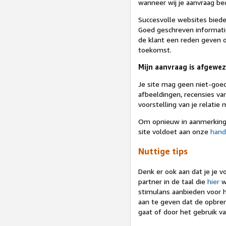
wanneer wij je aanvraag be
Succesvolle websites bieden
Goed geschreven informati
de klant een reden geven o
toekomst.
Mijn aanvraag is afgewe
Je site mag geen niet-go
afbeeldingen, recensies v
voorstelling van je relati
Om opnieuw in aanmerking 
site voldoet aan onze
hand
Nuttige tips
Denk er ook aan dat je je 
partner in de taal die
hier
w
stimulans aanbieden voor he
aan te geven dat de opbren
gaat of door het gebruik va